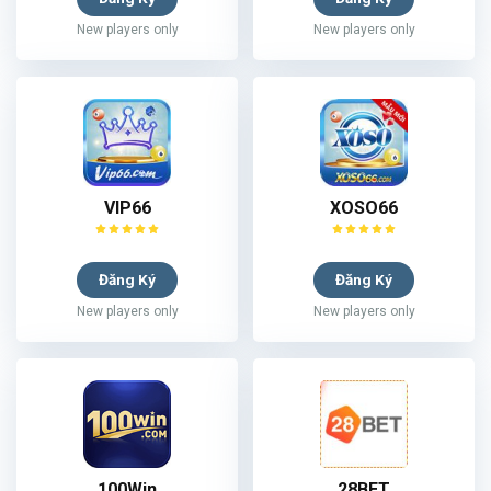
New players only
New players only
VIP66
XOSO66
Đăng Ký
Đăng Ký
New players only
New players only
100Win
28BET