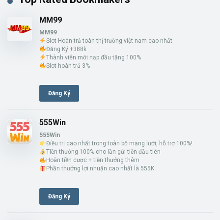
MM99
MM99
Slot Hoàn trả toàn thị trường việt nam cao nhất
Đăng Ký +388k
Thành viên mới nạp đầu tặng 100%
Slot hoàn trả 3%
Đăng Ký
555Win
555Win
Điều trị cao nhất trong toàn bộ mạng lưới, hỗ trợ 100%!
Tiền thưởng 100% cho lần gửi tiền đầu tiên
Hoàn tiền cược + tiền thưởng thêm
Phần thưởng lợi nhuận cao nhất là 555K
Đăng Ký