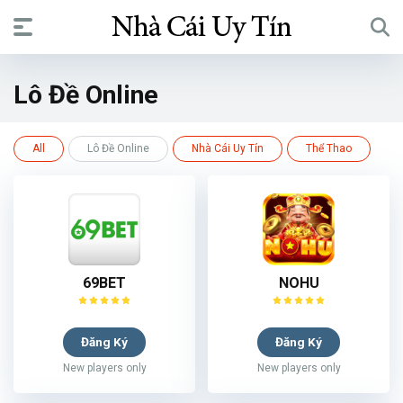
Lô Đề Online
All
Lô Đề Online
Nhà Cái Uy Tín
Thể Thao
69BET
NOHU
Đăng Ký
Đăng Ký
New players only
New players only