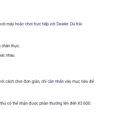
ới máy hoặc chơi trực tiếp với Dealer. Dù trải
 chân thực.
hác nhau.
ới cách chơi đơn giản, chỉ cần nhấn vào mục tiêu để
ợc thủ có thể nhận được phần thưởng lên đến X3.600.