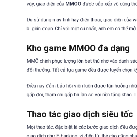
vậy, giao diện của
MMOO
được sắp xếp vô cùng thôn
Dù sử dụng máy tính hay điện thoại, giao diện của 
bị gián đoạn. Chỉ với một cú nhấn, anh em có thể mở
Kho game MMOO đa dạng
MMÔ chinh phục lượng lớn bet thủ nhờ vào danh sách 
đổi thưởng. Tất cả tựa game đều được tuyển chọn kỹ
Điều này đảm bảo hội viên luôn được tận hưởng nhữ
gấp đôi, thậm chí gấp ba lần so với nền tảng khác. 
Thao tác giao dịch siêu tốc
Mọi thao tác, đặc biệt là các bước giao dịch đều đư
giao dịch như E-banking, ví điện tử, thẻ cào cũng nh