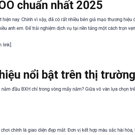
MOO chuẩn nhất 2025
t hiện nay. Chính vì vậy, đã có rất nhiều bên giả mạo thương hiệ
iều anh em. Để trải nghiệm dịch vụ tại nền tảng một cách trọn vẹn
link].
hiệu nổi bật trên thị trườn
ái nằm đầu BXH chỉ trong vòng mấy năm? Giữa vô vàn lựa chọn trê
 chơi chính là giao diện đẹp mắt. Đơn vị kết hợp màu sắc hài hòa, 