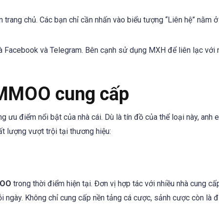
rên trang chủ. Các bạn chỉ cần nhấn vào biểu tượng “Liên hệ” nằm 
 là Facebook và Telegram. Bên cạnh sử dụng MXH để liên lạc với n
.
 MMOO cung cấp
 ưu điểm nổi bật của nhà cái. Dù là tín đồ của thể loại này, anh
 lượng vượt trội tại thương hiệu:
OO
trong thời điểm hiện tại. Đơn vị hợp tác với nhiều nhà cung 
ngày. Không chỉ cung cấp nền tảng cá cược, sảnh cược còn là đị