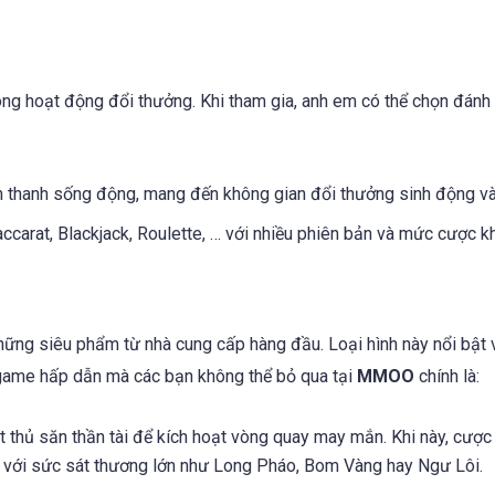
ong hoạt động đổi thưởng. Khi tham gia, anh em có thể chọn đánh v
 thanh sống động, mang đến không gian đổi thưởng sinh động và
ccarat, Blackjack, Roulette, … với nhiều phiên bản và mức cược k
ng siêu phẩm từ nhà cung cấp hàng đầu. Loại hình này nổi bật v
 game hấp dẫn mà các bạn không thể bỏ qua tại
MMOO
chính là:
bet thủ săn thần tài để kích hoạt vòng quay may mắn. Khi này, cư
i với sức sát thương lớn như Long Pháo, Bom Vàng hay Ngư Lôi.