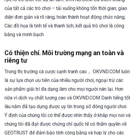
của tất cả các trò chơi – tải xuống không tốn thời gian; giao
diện đơn giản và rõ ràng; hoàn thành hoạt động chức năng;
Các đồ họa là tinh tế và thanh lịch; kết quả trò chơi là công
bằng và minh bạch
Có thiện chí. Môi trường mạng an toàn và
riêng tư
Trong thị trường cá cược cạnh tranh cao， OKVND.COM luôn
là sự lựa chọn ưu tiên của nhiều người chơi, ngoại trừ các
sản phẩm giải trí đa dạng làm cho mọi người nán lại. Hơn
nữa vì dịch vụ chất lượng cao và OKVND.COM Danh tiếng tốt
lâu năm đã tạo dựng được uy tín trong số đông người chơi.
Ý định của chúng tôi có thể được nhìn thấy ở khắp mọi nơi và
chúng tôi đã đạt được chứng chỉ quốc tế có thẩm quyền về
GEOTRUST để đảm bảo tính công bằng và hợp lý cho các