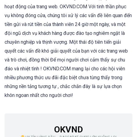
hoạt động của trang web. OKVND.COM Với tinh thần phục
vụ không đóng cửa, chúng tôi xử lý các vấn đề liên quan đến
tiền gửi và rút tiền của thành viên 24 giờ một ngày, và một
đội ngũ dịch vụ khách hàng được đào tạo nghiêm ngặt là
chuyên nghiệp và thịnh vượng. Một thái độ tiên tiến giải
quyết các vấn đề khó giải quyết của bạn với các trang web
và trò chơi, đồng thời Để mọi người chơi cảm thấy sự chu
đáo và nhiệt tình ! OKVND.COM mang lại cho các hội viên
nhiều phương thức ưu đãi đặc biệt chưa từng thấy trong
những nền tảng tương tự , chắc chắn đây là sự lựa chọn
khôn ngoan nhất cho người chơi!
OKVND