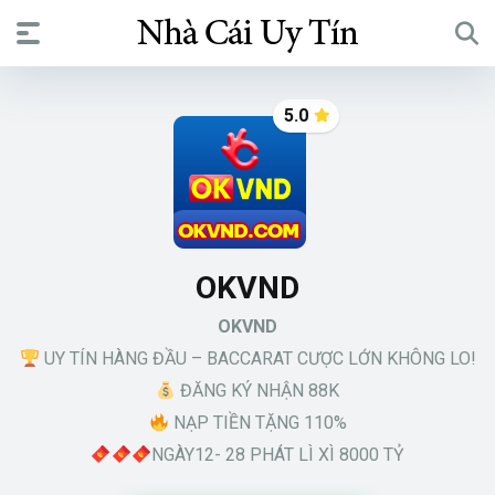
5.0
OKVND
OKVND
UY TÍN HÀNG ĐẦU – BACCARAT CƯỢC LỚN KHÔNG LO!
ĐĂNG KÝ NHẬN 88K
NẠP TIỀN TẶNG 110%
NGÀY12- 28 PHÁT LÌ XÌ 8000 TỶ