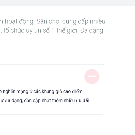
m hoạt động. Sân chơi cung cấp nhiều
tổ chức uy tín số 1 thế giới. Đa dạng
o nghẽn mạng ở các khung giờ cao điểm
ự đa dạng, cần cập nhật thêm nhiều ưu đãi