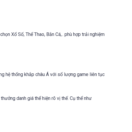
a chọn Xổ Số, Thể Thao, Bắn Cá,.. phù hợp trải nghiệm
ng hệ thống khắp châu Á với số lượng game liên tục
thưởng danh giá thể hiện rõ vị thế. Cụ thể như