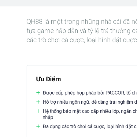
QH88 là một trong những nhà cái đã n
tựa game hấp dẫn và tỷ lệ trả thưởng 
các trò chơi cá cược, loại hình đặt cượ
Ưu Điểm
Được cấp phép hợp pháp bởi PAGCOR, tổ chức
Hỗ trợ nhiều ngôn ngữ, dễ dàng trải nghiệm d
Hệ thống bảo mật cao cấp nhiều lớp, ngăn c
nhập
Đa dạng các trò chơi cá cược, loại hình đặt