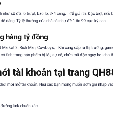
o
ình như số đề, lô trượt, bao lô, 3-4 càng,… để giải trí. Đặc biệt, 
ễ dàng. Tỷ lệ thưởng của nhà cái như đề 1 ăn 99 cực kỳ cao.
ng hàng tỷ đồng
 Market 2, Rich Man, Cowboys,… Khi cung cấp ra thị trường, game
có tình trạng sản phẩm bị lỗi, sự cố, chứa mã độc nguy hại cho thi
i tài khoản tại trang QH8
hơi mới mở tài khoản. Nếu các bạn mong muốn sớm gia nhập vào n
đường link chuẩn xác.