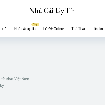
 chủ
Nhà cái uy tín
Lô Đề Online
Thể Thao
tin tứ
 tín nhất Việt Nam.
ký.