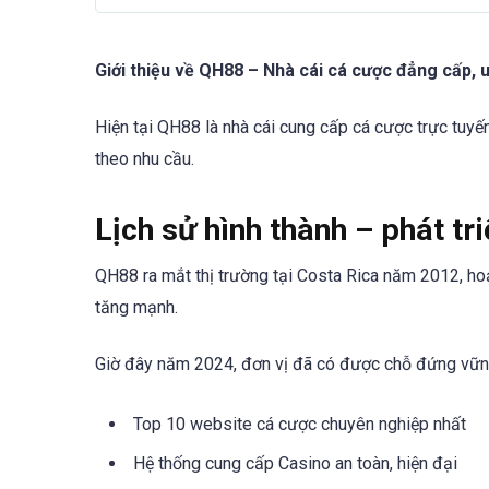
Giới thiệu về QH88 – Nhà cái cá cược đẳng cấp, u
Hiện tại QH88 là nhà cái cung cấp cá cược trực tuyến 
theo nhu cầu.
Lịch sử hình thành – phát tr
QH88 ra mắt thị trường tại Costa Rica năm 2012, ho
tăng mạnh.
Giờ đây năm 2024, đơn vị đã có được chỗ đứng vững ch
Top 10 website cá cược chuyên nghiệp nhất
Hệ thống cung cấp Casino an toàn, hiện đại