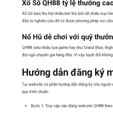
Xổ Số QH88 tỷ lệ thưởng ca
Xổ Số luôn thu hút nhiều bet thủ bởi rất nhiều loại h
đầu tư nghiên cứu để có được phương pháp soi cầu d
Nổ Hũ dễ chơi với quỹ thưở
QH88 siêu nhiều tựa game hay như Grand Blue, Night
đội ngũ chuyên gia hàng đầu. Vì vậy tuyệt đối không 
Hướng dẫn đăng ký mớ
Tại website có phần hướng dẫn đăng ký cho người c
quy trình chuẩn:
Bước 1: Truy cập vào đúng website QH88 theo 