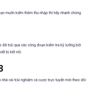
nếu bạn muốn kiếm thêm thu nhập thì hãy nhanh chóng
 đã trải qua các công đoạn kiểm tra kỹ lưỡng bởi
ết bị kết nối.
8
hà cái trải nghiệm cá cược trực tuyến mời theo dõi