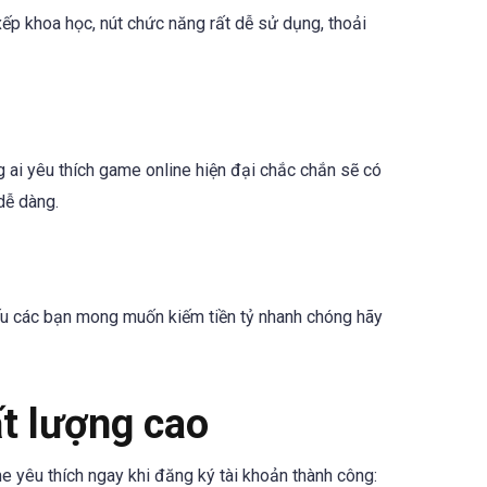
xếp khoa học, nút chức năng rất dễ sử dụng, thoải
ai yêu thích game online hiện đại chắc chắn sẽ có
dễ dàng.
Nếu các bạn mong muốn kiếm tiền tỷ nhanh chóng hãy
t lượng cao
 yêu thích ngay khi đăng ký tài khoản thành công: